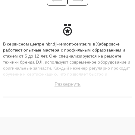
В сервисном центре hbr.dji-remont-center.ru в Хабаровске
работают опытные мастера с профильным образованием и
стажем от 5 до 12 лет. Они специализируются на ремонте
техники бренда DJI, используют современное оборудование и
оригинальные запчасти. Каждый инженер регулярно проходит
обучение и сертификацию, что позволяет быстро и
точноdiagnostikировать поломки и восстанавливать технику с
Развернуть
сохранением гарантии до 3 лет. Наши мастера решают
сложные случаи: от замены матриц и материнских плат до
ремонта после залития и восстановления данных. Благодаря
высокой квалификации и ответственному подходу клиенты
получают быстрый, качественный ремонт и понятные
объяснения по результатам диагностики.