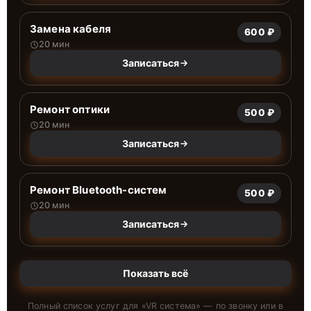
Замена кабеля
600 ₽
20 мин
Записаться
Ремонт оптики
500 ₽
20 мин
Записаться
Ремонт Bluetooth-систем
500 ₽
20 мин
Записаться
Показать всё
Полный список услуг для «
VR система
» — по звонку или в