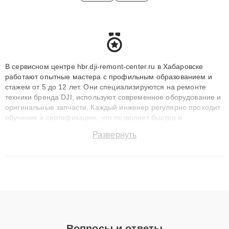
В сервисном центре hbr.dji-remont-center.ru в Хабаровске
работают опытные мастера с профильным образованием и
стажем от 5 до 12 лет. Они специализируются на ремонте
техники бренда DJI, используют современное оборудование и
оригинальные запчасти. Каждый инженер регулярно проходит
обучение и сертификацию, что позволяет быстро и
точноdiagnostikировать поломки и восстанавливать технику с
Развернуть
сохранением гарантии до 3 лет. Наши мастера решают
сложные случаи: от замены матриц и материнских плат до
ремонта после залития и восстановления данных. Благодаря
высокой квалификации и ответственному подходу клиенты
получают быстрый, качественный ремонт и понятные
объяснения по результатам диагностики.
Вопросы и ответы