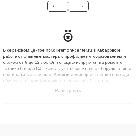
В сервисном центре hbr.dji-remont-center.ru в Хабаровске
работают опытные мастера с профильным образованием и
стажем от 5 до 12 лет. Они специализируются на ремонте
техники бренда DJI, используют современное оборудование и
оригинальные запчасти. Каждый инженер регулярно проходит
обучение и сертификацию, что позволяет быстро и
точноdiagnostikировать поломки и восстанавливать технику с
Развернуть
сохранением гарантии до 3 лет. Наши мастера решают
сложные случаи: от замены матриц и материнских плат до
ремонта после залития и восстановления данных. Благодаря
высокой квалификации и ответственному подходу клиенты
получают быстрый, качественный ремонт и понятные
объяснения по результатам диагностики.